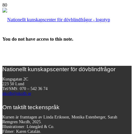
You do not have access to this note.
Nationellt kunskapscenter för dövblindfrågor
Kungsgatan 2C
223 50 Lund
Tel/SMS: 070 – 542 36 74
nkcdb@nkcdb.se
Om taktilt teckenspråk
Kursen är framtagen av Linda Eriksson, Monika Estenberger, Sarah
Remgren Nkcdb, 2025.
Illustrationer: Lönegård & Co.
Filmer:
Karen Catalán.