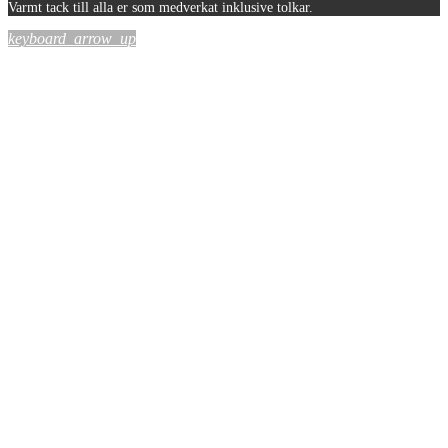
Varmt tack till alla er som medverkat inklusive tolkar.
keyboard_arrow_up