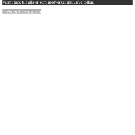
Varmt tack till alla er som medverkat inklusive tolkar.
keyboard_arrow_up