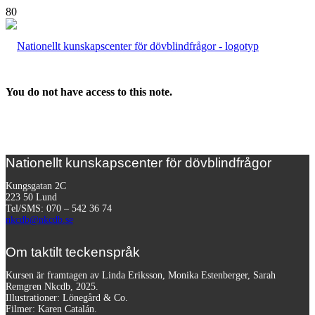
You do not have access to this note.
Nationellt kunskapscenter för dövblindfrågor
Kungsgatan 2C
223 50 Lund
Tel/SMS: 070 – 542 36 74
nkcdb@nkcdb.se
Om taktilt teckenspråk
Kursen är framtagen av Linda Eriksson, Monika Estenberger, Sarah
Remgren Nkcdb, 2025.
Illustrationer: Lönegård & Co.
Filmer:
Karen Catalán.