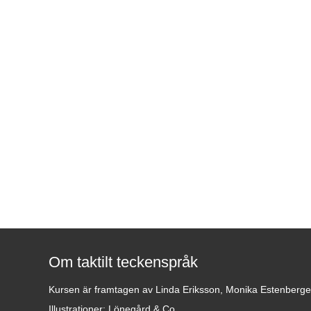
Om taktilt teckenspråk
Kursen är framtagen av Linda Eriksson, Monika Estenberg
Illustrationer: Lönegård & Co.