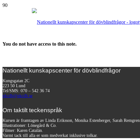
You do not have access to this note.
Nationellt kunskapscenter för dövblindfrågor
Kungsgatan 2C
223 50 Lund
Tel/SMS: 070 – 542 36 74
nkcdb@nkcdb.se
Om taktilt teckenspråk
Kursen är framtagen av Linda Eriksson, Monika Estenberger, Sarah Remgre
Illustrationer: Lönegård & Co.
Filmer:
Karen Catalán.
Varmt tack till alla er som medverkat inklusive tolkar.