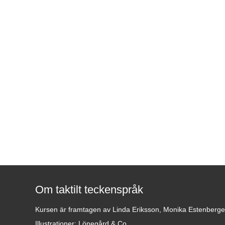
Om taktilt teckenspråk
Kursen är framtagen av Linda Eriksson, Monika Estenberg
Illustrationer: Lönegård & Co.