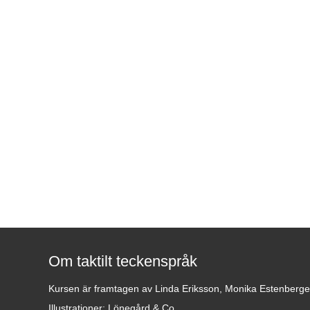
Om taktilt teckenspråk
Kursen är framtagen av Linda Eriksson, Monika Estenberg
Illustrationer: Lönegård & Co.