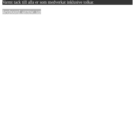
Varmt tack till alla er som medverkat inklusive tolkar.
keyboard_arrow_up