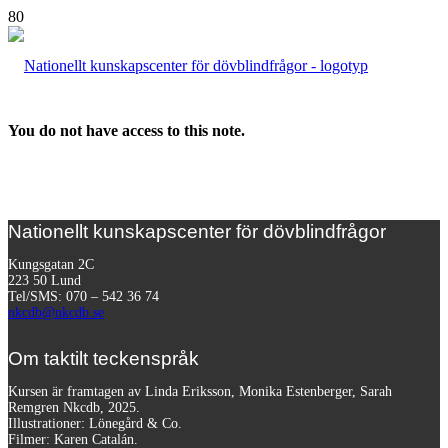
You do not have access to this note.
Nationellt kunskapscenter för dövblindfrågor
Kungsgatan 2C
223 50 Lund
Tel/SMS: 070 – 542 36 74
nkcdb@nkcdb.se
Om taktilt teckenspråk
Kursen är framtagen av Linda Eriksson, Monika Estenberger, Sarah
Remgren Nkcdb, 2025.
Illustrationer: Lönegård & Co.
Filmer:
Karen Catalán.