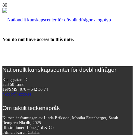
You do not have access to this note.
Nationellt kunskapscenter för dövblindfrågor
Kungsgatan 2C
223 50 Lund
Tel/SMS: 070 – 542 36 74
nkcdb@nkcdb.se
Om taktilt teckenspråk
Kursen är framtagen av Linda Eriksson, Monika Estenberger, Sarah
Remgren Nkcdb, 2025.
Illustrationer: Lönegård & Co.
Filmer:
Karen Catalán.