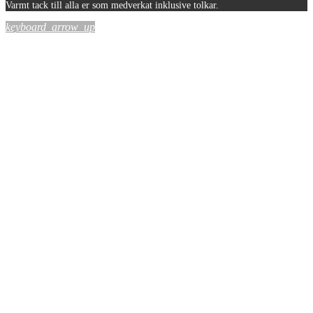
Varmt tack till alla er som medverkat inklusive tolkar.
keyboard_arrow_up