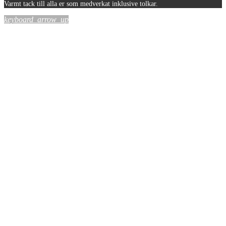
Varmt tack till alla er som medverkat inklusive tolkar.
keyboard_arrow_up