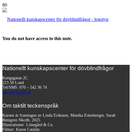
You do not have access to this note.
Nationellt kunskapscenter för dövblindfrågor
Kungsgatan 2C
223 50 Lund
Tel/SMS: 070 – 542 36 74
nkcdb@nkcdb.se
Om taktilt teckenspråk
Kursen är framtagen av Linda Eriksson, Monika Estenberger, Sarah
Remgren Nkcdb, 2025.
Illustrationer: Lönegård & Co.
Filmer:
Karen Catalán.