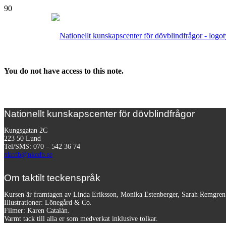
You do not have access to this note.
Nationellt kunskapscenter för dövblindfrågor
Kungsgatan 2C
223 50 Lund
Tel/SMS: 070 – 542 36 74
nkcdb@nkcdb.se
Om taktilt teckenspråk
Kursen är framtagen av Linda Eriksson, Monika Estenberger, Sarah Remgre
Illustrationer: Lönegård & Co.
Filmer:
Karen Catalán.
Varmt tack till alla er som medverkat inklusive tolkar.