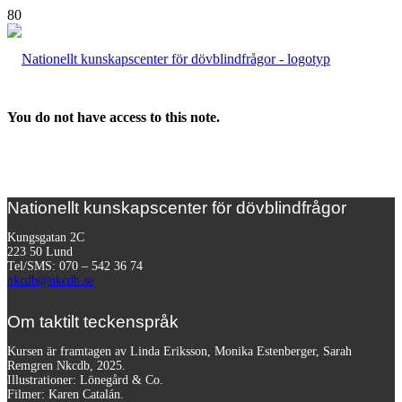
You do not have access to this note.
Nationellt kunskapscenter för dövblindfrågor
Kungsgatan 2C
223 50 Lund
Tel/SMS: 070 – 542 36 74
nkcdb@nkcdb.se
Om taktilt teckenspråk
Kursen är framtagen av Linda Eriksson, Monika Estenberger, Sarah
Remgren Nkcdb, 2025.
Illustrationer: Lönegård & Co.
Filmer:
Karen Catalán.