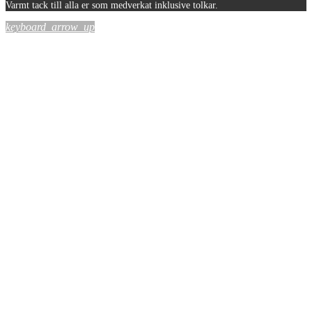
Varmt tack till alla er som medverkat inklusive tolkar.
keyboard_arrow_up