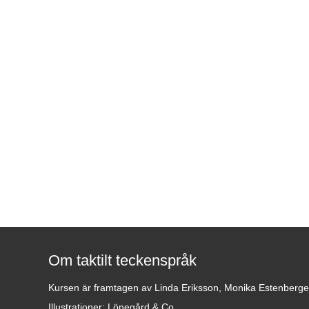
Om taktilt teckenspråk
Kursen är framtagen av Linda Eriksson, Monika Estenberg
Illustrationer: Lönegård & Co.