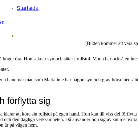
Startsida
[Bilden kommer att vara sp
höger öra. Hon saknar syn och sitter i rullstol. Maria har också en inte
nter.
 på egen hand när man som Maria inte har någon syn och grav hörselnedsättn
 förflytta sig
 klarar att köra sin rullstol på egen hand. Hon kan till viss del förflytta 
stad och den dagliga verksamheten. Då använder hon sig av sin röst extr
hon är på vägen hem.