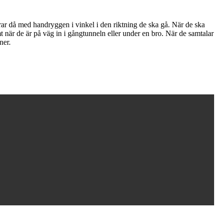
ar då med handryggen i vinkel i den riktning de ska gå. När de ska
mt när de är på väg in i gångtunneln eller under en bro. När de samtalar
ner.