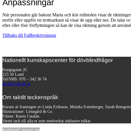
Anpassningar
När personalen går bakom Maria och kör rullstolen visar de riktninge
nerför eller uppför en trottoarkant så visar de upp eller ner. De talar
efter eller före förflyttningen så kan de visa riktning genom att använ
Tillbaks till Fallbeskrivningar
Nationellt kunskapscenter för dövblindfrågor
Kungsgatan 2C
223 50 Lund
Tel/SMS: 070 – 542 36 74
nkcdb@nkcdb.se
Om taktilt teckenspråk
Kursen är framtagen av Linda Eriksson, Monika Estenberger, Sarah Remgre
Illustrationer: Lönegård & Co.
Filmer:
Karen Catalán.
Varmt tack till alla er som medverkat inklusive tolkar.
keyboard_arrow_up