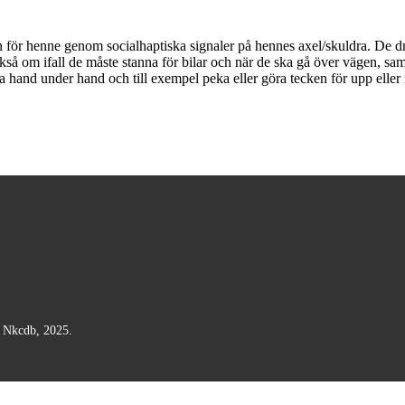
n för henne genom socialhaptiska signaler på hennes axel/skuldra. De dr
 också om ifall de måste stanna för bilar och när de ska gå över vägen, sa
da hand under hand och till exempel peka eller göra tecken för upp eller 
n Nkcdb, 2025.