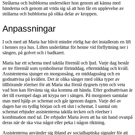
Strålarna och bubblorna undersöker hon genom att känna med
händerna och genom att vrida sig så att hon får en upplevelse av
strålarna och bubblorna på olika delar av kroppen.
Anpassningar
I och med att Maria har blivit mindre rörlig har det installerats en lift
i hennes nya hus. Liften underlättar för henne vid förflyttning ner i
sängen, på golvet och i badkaret.
Maria har ett schema med taktila föremål och ljud. Varje dag består
av tre föremål som symboliserar förmiddag, eftermiddag och kväll.
Assistenterna sjunger en morgonsång, en middagssång och en
godnattvisa på kvällen. Det är olika sånger med olika typer av
tillhörande rörelser för att Maria ska förstå dygnets rytm och veta
vad hon kan förvänta sig ska komma att hända. Efter godnattvisan är
det till exempel dags att krypa ner i sängen. På morgonen samtalar
man med hjälp av schemat och går igenom dagen. Varje del av
dagen har en tydlig början och ett slut i schemat. I samtal om
schemat erbjuder assistenterna taktila tecken och rörelser i
kombination med tal. De erbjuder Maria även att ha sin hand ovanpå
deras när de ska visa något eller peka i någon riktning.
Assistenterna använder sig ibland av socialhaptiska signaler för att