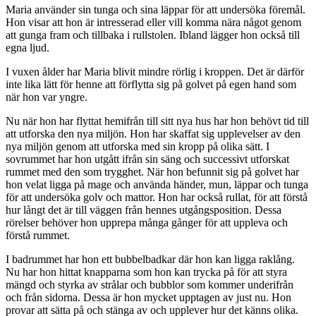
Maria använder sin tunga och sina läppar för att undersöka föremål.
Hon visar att hon är intresserad eller vill komma nära något genom
att gunga fram och tillbaka i rullstolen. Ibland lägger hon också till
egna ljud.
I vuxen ålder har Maria blivit mindre rörlig i kroppen. Det är därför
inte lika lätt för henne att förflytta sig på golvet på egen hand som
när hon var yngre.
Nu när hon har flyttat hemifrån till sitt nya hus har hon behövt tid till
att utforska den nya miljön. Hon har skaffat sig upplevelser av den
nya miljön genom att utforska med sin kropp på olika sätt. I
sovrummet har hon utgått ifrån sin säng och successivt utforskat
rummet med den som trygghet. När hon befunnit sig på golvet har
hon velat ligga på mage och använda händer, mun, läppar och tunga
för att undersöka golv och mattor. Hon har också rullat, för att förstå
hur långt det är till väggen från hennes utgångsposition. Dessa
rörelser behöver hon upprepa många gånger för att uppleva och
förstå rummet.
I badrummet har hon ett bubbelbadkar där hon kan ligga raklång.
Nu har hon hittat knapparna som hon kan trycka på för att styra
mängd och styrka av strålar och bubblor som kommer underifrån
och från sidorna. Dessa är hon mycket upptagen av just nu. Hon
provar att sätta på och stänga av och upplever hur det känns olika.