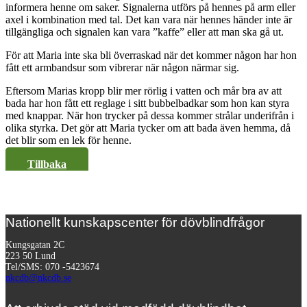
informera henne om saker. Signalerna utförs på hennes på arm eller
axel i kombination med tal. Det kan vara när hennes händer inte är
tillgängliga och signalen kan vara ”kaffe” eller att man ska gå ut.
För att Maria inte ska bli överraskad när det kommer någon har hon
fått ett armbandsur som vibrerar när någon närmar sig.
Eftersom Marias kropp blir mer rörlig i vatten och mår bra av att
bada har hon fått ett reglage i sitt bubbelbadkar som hon kan styra
med knappar. När hon trycker på dessa kommer strålar underifrån i
olika styrka. Det gör att Maria tycker om att bada även hemma, då
det blir som en lek för henne.
Tillbaka
Nationellt kunskapscenter för dövblindfrågor
Kungsgatan 2C
223 50 Lund
Tel/SMS: 070 -5423674
nkcdb@nkcdb.se