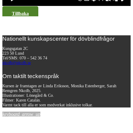
Tillbaka
Nationellt kunskapscenter för dövblindfrågor
Kungsgatan 2C
223 50 Lund
Tel/SMS: 070 – 542 36 74
nkcdb@nkcdb.se
Om taktilt teckenspråk
Kursen är framtagen av Linda Eriksson, Monika Estenberger, Sarah
Remgren Nkcdb, 2025.
Illustrationer: Lönegård & Co.
Filmer:
Karen Catalán.
Varmt tack till alla er som medverkat inklusive tolkar.
keyboard_arrow_up