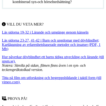
kombinerad syn-och hörselnedsättning?
VILL DU VETA MER?
Läs sidorna 19-32 i Lärande och umgänge genom känseln
Läs sidorna 23-27, 41-42 i Barn och ungdomar med dövblindhet;
Kartläggning av erfarenhetsbaserade metoder och insatser (PDF, 1
Mb)
Hur påverkar dövblindhet ett barns tidiga utveckling och lärande (till
spsm.se).
Notera: Skrolla på sidan, filmen finns även i en syn- och
teckenspråkstolkad version.
Titta på film om utforskning och begreppsbildande i taktil form (till
vimeo.com)
PROVA PÅ!