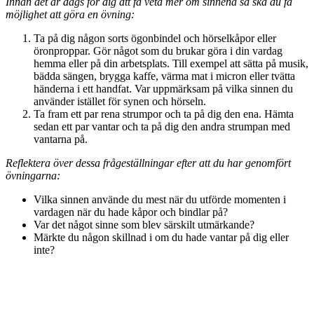
Innan det är dags för dig att få veta mer om sinnena så ska du få
möjlighet att göra en övning:
Ta på dig någon sorts ögonbindel och hörselkåpor eller
öronproppar. Gör något som du brukar göra i din vardag
hemma eller på din arbetsplats. Till exempel att sätta på musik,
bädda sängen, brygga kaffe, värma mat i micron eller tvätta
händerna i ett handfat. Var uppmärksam på vilka sinnen du
använder istället för synen och hörseln.
Ta fram ett par rena strumpor och ta på dig den ena. Hämta
sedan ett par vantar och ta på dig den andra strumpan med
vantarna på.
Reflektera över dessa frågeställningar efter att du har genomfört
övningarna:
Vilka sinnen använde du mest när du utförde momenten i
vardagen när du hade kåpor och bindlar på?
Var det något sinne som blev särskilt utmärkande?
Märkte du någon skillnad i om du hade vantar på dig eller
inte?