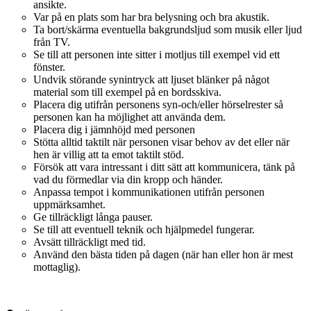
ansikte.
Var på en plats som har bra belysning och bra akustik.
Ta bort/skärma eventuella bakgrundsljud som musik eller ljud
från TV.
Se till att personen inte sitter i motljus till exempel vid ett
fönster.
Undvik störande synintryck att ljuset blänker på något
material som till exempel på en bordsskiva.
Placera dig utifrån personens syn-och/eller hörselrester så
personen kan ha möjlighet att använda dem.
Placera dig i jämnhöjd med personen
Stötta alltid taktilt när personen visar behov av det eller när
hen är villig att ta emot taktilt stöd.
Försök att vara intressant i ditt sätt att kommunicera, tänk på
vad du förmedlar via din kropp och händer.
Anpassa tempot i kommunikationen utifrån personen
uppmärksamhet.
Ge tillräckligt långa pauser.
Se till att eventuell teknik och hjälpmedel fungerar.
Avsätt tillräckligt med tid.
Använd den bästa tiden på dagen (när han eller hon är mest
mottaglig).