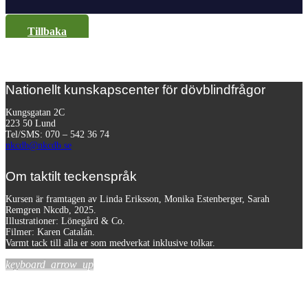
Tillbaka
Nationellt kunskapscenter för dövblindfrågor
Kungsgatan 2C
223 50 Lund
Tel/SMS: 070 – 542 36 74
nkcdb@nkcdb.se
Om taktilt teckenspråk
Kursen är framtagen av Linda Eriksson, Monika Estenberger, Sarah
Remgren Nkcdb, 2025.
Illustrationer: Lönegård & Co.
Filmer:
Karen Catalán.
Varmt tack till alla er som medverkat inklusive tolkar.
keyboard_arrow_up