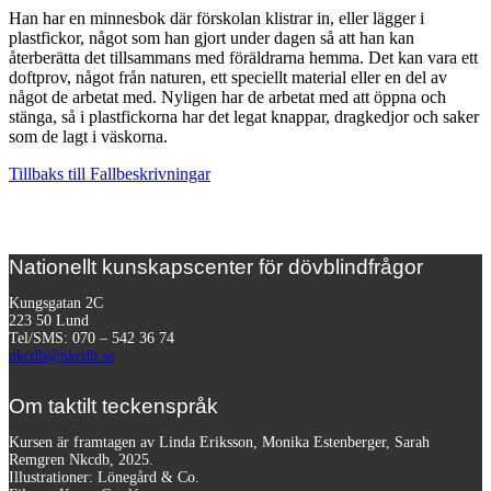
Han har en minnesbok där förskolan klistrar in, eller lägger i
plastfickor, något som han gjort under dagen så att han kan
återberätta det tillsammans med föräldrarna hemma. Det kan vara ett
doftprov, något från naturen, ett speciellt material eller en del av
något de arbetat med. Nyligen har de arbetat med att öppna och
stänga, så i plastfickorna har det legat knappar, dragkedjor och saker
som de lagt i väskorna.
Tillbaks till Fallbeskrivningar
Nationellt kunskapscenter för dövblindfrågor
Kungsgatan 2C
223 50 Lund
Tel/SMS: 070 – 542 36 74
nkcdb@nkcdb.se
Om taktilt teckenspråk
Kursen är framtagen av Linda Eriksson, Monika Estenberger, Sarah
Remgren Nkcdb, 2025.
Illustrationer: Lönegård & Co.