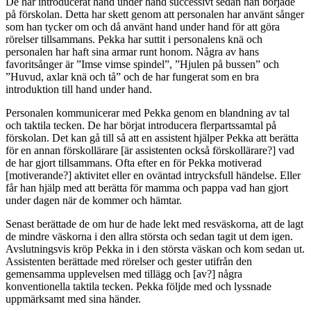
De har introducerat hand under hand successivt sedan han började
på förskolan. Detta har skett genom att personalen har använt sånger
som han tycker om och då använt hand under hand för att göra
rörelser tillsammans. Pekka har suttit i personalens knä och
personalen har haft sina armar runt honom. Några av hans
favoritsånger är ”Imse vimse spindel”, ”Hjulen på bussen” och
”Huvud, axlar knä och tå” och de har fungerat som en bra
introduktion till hand under hand.
Personalen kommunicerar med Pekka genom en blandning av tal
och taktila tecken. De har börjat introducera flerpartssamtal på
förskolan. Det kan gå till så att en assistent hjälper Pekka att berätta
för en annan förskollärare [är assistenten också förskollärare?] vad
de har gjort tillsammans. Ofta efter en för Pekka motiverad
[motiverande?] aktivitet eller en oväntad intrycksfull händelse. Eller
får han hjälp med att berätta för mamma och pappa vad han gjort
under dagen när de kommer och hämtar.
Senast berättade de om hur de hade lekt med resväskorna, att de lagt
de mindre väskorna i den allra största och sedan tagit ut dem igen.
Avslutningsvis kröp Pekka in i den största väskan och kom sedan ut.
Assistenten berättade med rörelser och gester utifrån den
gemensamma upplevelsen med tillägg och [av?] några
konventionella taktila tecken. Pekka följde med och lyssnade
uppmärksamt med sina händer.