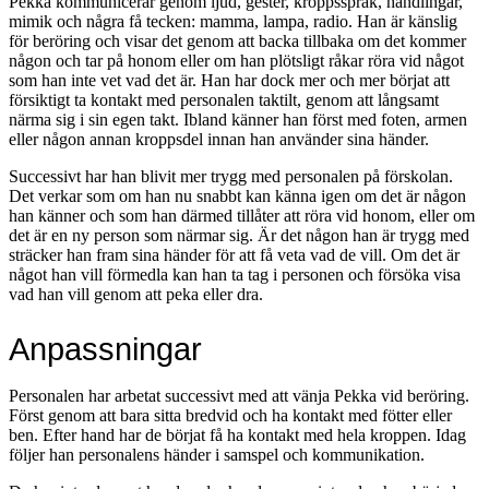
Pekka kommunicerar genom ljud, gester, kroppsspråk, handlingar,
mimik och några få tecken: mamma, lampa, radio. Han är känslig
för beröring och visar det genom att backa tillbaka om det kommer
någon och tar på honom eller om han plötsligt råkar röra vid något
som han inte vet vad det är. Han har dock mer och mer börjat att
försiktigt ta kontakt med personalen taktilt, genom att långsamt
närma sig i sin egen takt. Ibland känner han först med foten, armen
eller någon annan kroppsdel innan han använder sina händer.
Successivt har han blivit mer trygg med personalen på förskolan.
Det verkar som om han nu snabbt kan känna igen om det är någon
han känner och som han därmed tillåter att röra vid honom, eller om
det är en ny person som närmar sig. Är det någon han är trygg med
sträcker han fram sina händer för att få veta vad de vill. Om det är
något han vill förmedla kan han ta tag i personen och försöka visa
vad han vill genom att peka eller dra.
Anpassningar
Personalen har arbetat successivt med att vänja Pekka vid beröring.
Först genom att bara sitta bredvid och ha kontakt med fötter eller
ben. Efter hand har de börjat få ha kontakt med hela kroppen. Idag
följer han personalens händer i samspel och kommunikation.