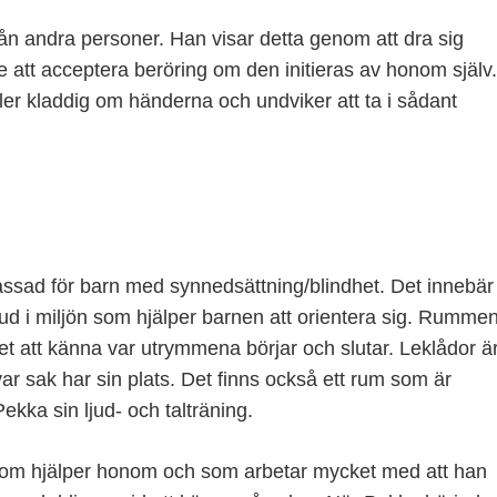
rån andra personer. Han visar detta genom att dra sig
re att acceptera beröring om den initieras av honom själv.
eller kladdig om händerna och undviker att ta i sådant
ssad för barn med synnedsättning/blindhet. Det innebär
ljud i miljön som hjälper barnen att orientera sig. Rumme
et att känna var utrymmena börjar och slutar. Leklådor ä
r sak har sin plats. Det finns också ett rum som är
ekka sin ljud- och talträning.
 som hjälper honom och som arbetar mycket med att han