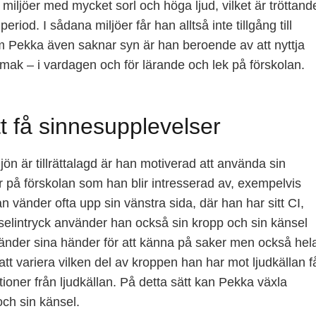
 i miljöer med mycket sorl och höga ljud, vilket är tröttand
eriod. I sådana miljöer får han alltså inte tillgång till
om Pekka även saknar syn är han beroende av att nyttja
smak – i vardagen och för lärande och lek på förskolan.
tt få sinnesupplevelser
ön är tillrättalagd är han motiverad att använda sin
r på förskolan som han blir intresserad av, exempelvis
an vänder ofta upp sin vänstra sida, där han har sitt CI,
selintryck använder han också sin kropp och sin känsel
änder sina händer för att känna på saker men också hel
att variera vilken del av kroppen han har mot ljudkällan f
tioner från ljudkällan. På detta sätt kan Pekka växla
och sin känsel.