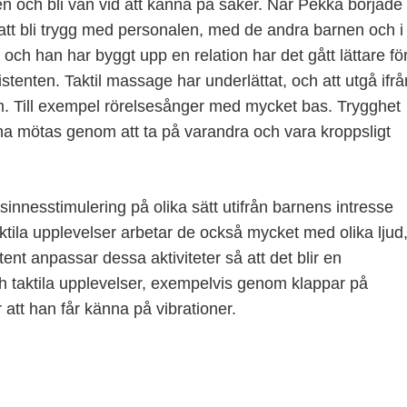
n och bli van vid att känna på saker. När Pekka började
att bli trygg med personalen, med de andra barnen och i
och han har byggt upp en relation har det gått lättare fö
stenten. Taktil massage har underlättat, och att utgå ifrå
om. Till exempel rörelsesånger med mycket bas. Trygghet
kunna mötas genom att ta på varandra och vara kroppsligt
innesstimulering på olika sätt utifrån barnens intresse
ktila upplevelser arbetar de också mycket med olika ljud
nt anpassar dessa aktiviteter så att det blir en
h taktila upplevelser, exempelvis genom klappar på
att han får känna på vibrationer.