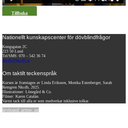
Tillbaka
Nationellt kunskapscenter för dövblindfrågor
Kungsgatan 2C
223 50 Lund
Tel/SMS: 070 – 542 36 74
nkcdb@nkcdb.se
Om taktilt teckenspråk
Kursen är framtagen av Linda Eriksson, Monika Estenberger, Sarah
Remgren Nkcdb, 2025.
Illustrationer: Lönegård & Co.
Filmer:
Karen Catalán.
Varmt tack till alla er som medverkat inklusive tolkar.
keyboard_arrow_up