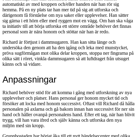
automatiskt av med kroppen och/eller handen när han rör sig
hemma. På en ny plats tar han mer tid på sig att utforska och
därigenom få förståelse om nya saker eller upplevelser. Han sätter
sig gärna i ett hörn eller med ryggen mot en vägg. Om han ska våga
ta initiativ till att börja utforska ett större område behöver det finnas
personal som är nära honom och stöttar när han är redo.
Richard är förtjust i dammsugaren. Han kan sitta länge och
undersöka den genom att ha den igång och leka med munstycket,
pröva sugförmågan mot olika delar kroppen, stoppa ner fingrarna på
olika sätt i röret, vinkla dammsugaren så att luftdraget från utsuget
känns och så vidare.
Anpassningar
Richard behöver stöd för att komma i gång med utforskning av nya
upplevelser och platser. Hans personal ger honom mycket tid och
försöker att locka med honom successivt. Oftast vill Richard då hålla
personalen på axlarna och gå bakom innan han successivt för ner sin
hand och håller ovanpå personalens hand. Efter ett tag, när han blivit
trygg, vill han vara ifred och själv känna och utforska den nya
miljön med sin kropp.
Gruppbostaden har börjat åka till ett nytt händelsecenter med olika