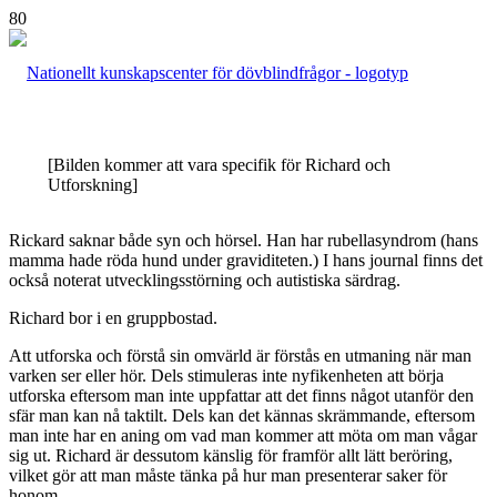
[Bilden kommer att vara specifik för Richard och
Utforskning]
Rickard saknar både syn och hörsel. Han har rubellasyndrom (hans
mamma hade röda hund under graviditeten.) I hans journal finns det
också noterat utvecklingsstörning och autistiska särdrag.
Richard bor i en gruppbostad.
Att utforska och förstå sin omvärld är förstås en utmaning när man
varken ser eller hör. Dels stimuleras inte nyfikenheten att börja
utforska eftersom man inte uppfattar att det finns något utanför den
sfär man kan nå taktilt. Dels kan det kännas skrämmande, eftersom
man inte har en aning om vad man kommer att möta om man vågar
sig ut. Richard är dessutom känslig för framför allt lätt beröring,
vilket gör att man måste tänka på hur man presenterar saker för
honom.