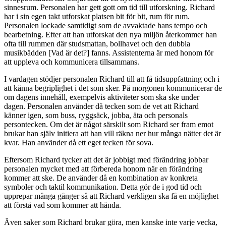
sinnesrum. Personalen har gett gott om tid till utforskning. Richard
har i sin egen takt utforskat platsen bit för bit, rum för rum.
Personalen lockade samtidigt som de avvaktade hans tempo och
bearbetning. Efter att han utforskat den nya miljön återkommer han
ofta till rummen där studsmattan, bollhavet och den dubbla
musikbädden [Vad är det?] fanns. Assistenterna är med honom för
att uppleva och kommunicera tillsammans.
I vardagen stödjer personalen Richard till att få tidsuppfattning och i
att känna begriplighet i det som sker. På morgonen kommunicerar de
om dagens innehåll, exempelvis aktiviteter som ska ske under
dagen. Personalen använder då tecken som de vet att Richard
känner igen, som buss, ryggsäck, jobba, äta och personals
persontecken. Om det är något särskilt som Richard ser fram emot
brukar han själv initiera att han vill räkna ner hur många nätter det är
kvar. Han använder då ett eget tecken för sova.
Eftersom Richard tycker att det är jobbigt med förändring jobbar
personalen mycket med att förbereda honom när en förändring
kommer att ske. De använder då en kombination av konkreta
symboler och taktil kommunikation. Detta gör de i god tid och
upprepar många gånger så att Richard verkligen ska få en möjlighet
att förstå vad som kommer att hända.
Även saker som Richard brukar göra, men kanske inte varje vecka,