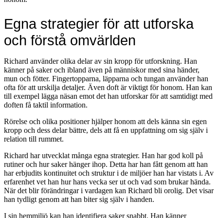
Egna strategier för att utforska
och förstå omvärlden
Richard använder olika delar av sin kropp för utforskning. Han
känner på saker och ibland även på människor med sina händer,
mun och fötter. Fingertopparna, läpparna och tungan använder han
ofta för att urskilja detaljer. Även doft är viktigt för honom. Han kan
till exempel lägga näsan emot det han utforskar för att samtidigt med
doften få taktil information.
Rörelse och olika positioner hjälper honom att dels känna sin egen
kropp och dess delar bättre, dels att få en uppfattning om sig själv i
relation till rummet.
Richard har utvecklat många egna strategier. Han har god koll på
rutiner och hur saker hänger ihop. Detta har han fått genom att han
har erbjudits kontinuitet och struktur i de miljöer han har vistats i. Av
erfarenhet vet han hur hans vecka ser ut och vad som brukar hända.
När det blir förändringar i vardagen kan Richard bli orolig. Det visar
han tydligt genom att han biter sig själv i handen.
I sin hemmiljö kan han identifiera saker snabbt. Han känner