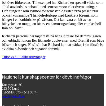
behöver förberedas. Till exempel har Richard en speciell väska som
alltid används i samband med semesterresor eller övernattningar.
Den fungerar som symbol för semester. Assistenterna presenterar
också [kommande?] händelseförlopp med konkreta föremål som
hänger i en karbinhake på väskan. Det kan vara en bit av en
bilnyckel, en mugg, en bit av en dammsugarslang eller en plastboll
från bollhavet.
Richards personal har tagit fasta på hans intresse för dammsugaren
och erbjudit honom fler liknande upplevelser, med föremål som både
blåser och suger. På så sätt har Richard kunnat stärkas i sin förståelse
av olika blåsande och sugande föremål.
Tillbaks till Fallbeskrivningar
Nationellt kunskapscenter för dövblindfrågor
Kungsgatan 2C
223 50 Lund
Tel/SMS: 070 – 542 36 74
nkcdb@nkcdb.se