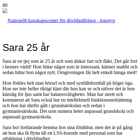
Sara 25 år
Sara är en tjej som är 25 år och som älskar fart och fläkt. Det går fort
i hennes värld! Hon hittar något som är intressant, känner snabbt och
sedan hittar hon något nytt. Omgivningen får helt enkelt hänga med!
Hon föddes helt utan hörsel och med synfältsbortfall på höger öga.
Hon ser inte heller riktigt klart där hon kan se och utöver det är hon
känslig för ljus samt har balanssvårigheter. Man har utrett och
konstaterat att Sara också har en intellektuell funktionsnedsättning
och hon har därför gått i grundsärskolan och sedan i
gymnasiesärskola. Det som numera heter anpassad grundskola och
anpassad gymnasieskola.
Sara bor fortfarande hemma hos sina föräldrar, men det är på gång
att hon ska få flytta till ett LSS-boende med personal som har
utbildning i dövblindhet.