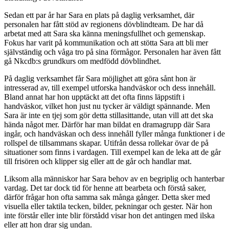
Sedan ett par år har Sara en plats på daglig verksamhet, där
personalen har fått stöd av regionens dövblindteam. De har då
arbetat med att Sara ska känna meningsfullhet och gemenskap.
Fokus har varit på kommunikation och att stötta Sara att bli mer
självständig och våga tro på sina förmågor. Personalen har även fått
gå Nkcdb:s grundkurs om medfödd dövblindhet.
På daglig verksamhet får Sara möjlighet att göra sånt hon är
intresserad av, till exempel utforska handväskor och dess innehåll.
Bland annat har hon upptäckt att det ofta finns läppstift i
handväskor, vilket hon just nu tycker är väldigt spännande. Men
Sara är inte en tjej som gör detta stillasittande, utan vill att det ska
hända något mer. Därför har man bildat en dramagrupp där Sara
ingår, och handväskan och dess innehåll fyller många funktioner i de
rollspel de tillsammans skapar. Utifrån dessa rollekar övar de på
situationer som finns i vardagen. Till exempel kan de leka att de går
till frisören och klipper sig eller att de går och handlar mat.
Liksom alla människor har Sara behov av en begriplig och hanterbar
vardag. Det tar dock tid för henne att bearbeta och förstå saker,
därför frågar hon ofta samma sak många gånger. Detta sker med
visuella eller taktila tecken, bilder, pekningar och gester. När hon
inte förstår eller inte blir förstådd visar hon det antingen med ilska
eller att hon drar sig undan.