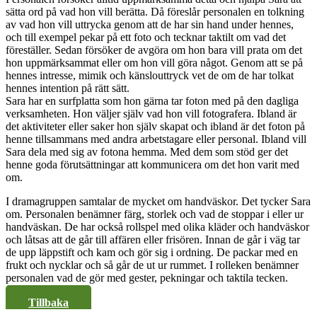
sätta ord på vad hon vill berätta. Då föreslår personalen en tolkning
av vad hon vill uttrycka genom att de har sin hand under hennes,
och till exempel pekar på ett foto och tecknar taktilt om vad det
föreställer. Sedan försöker de avgöra om hon bara vill prata om det
hon uppmärksammat eller om hon vill göra något. Genom att se på
hennes intresse, mimik och känslouttryck vet de om de har tolkat
hennes intention på rätt sätt.
Sara har en surfplatta som hon gärna tar foton med på den dagliga
verksamheten. Hon väljer själv vad hon vill fotografera. Ibland är
det aktiviteter eller saker hon själv skapat och ibland är det foton på
henne tillsammans med andra arbetstagare eller personal. Ibland vill
Sara dela med sig av fotona hemma. Med dem som stöd ger det
henne goda förutsättningar att kommunicera om det hon varit med
om.
I dramagruppen samtalar de mycket om handväskor. Det tycker Sara
om. Personalen benämner färg, storlek och vad de stoppar i eller ur
handväskan. De har också rollspel med olika kläder och handväskor
och låtsas att de går till affären eller frisören. Innan de går i väg tar
de upp läppstift och kam och gör sig i ordning. De packar med en
frukt och nycklar och så går de ut ur rummet. I rolleken benämner
personalen vad de gör med gester, pekningar och taktila tecken.
Tillbaka