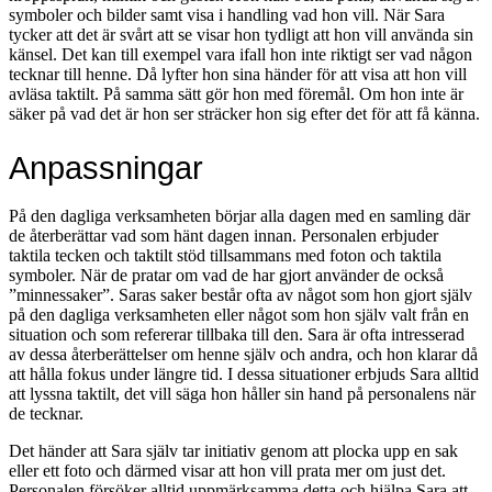
symboler och bilder samt visa i handling vad hon vill. När Sara
tycker att det är svårt att se visar hon tydligt att hon vill använda sin
känsel. Det kan till exempel vara ifall hon inte riktigt ser vad någon
tecknar till henne. Då lyfter hon sina händer för att visa att hon vill
avläsa taktilt. På samma sätt gör hon med föremål. Om hon inte är
säker på vad det är hon ser sträcker hon sig efter det för att få känna.
Anpassningar
På den dagliga verksamheten börjar alla dagen med en samling där
de återberättar vad som hänt dagen innan. Personalen erbjuder
taktila tecken och taktilt stöd tillsammans med foton och taktila
symboler. När de pratar om vad de har gjort använder de också
”minnessaker”. Saras saker består ofta av något som hon gjort själv
på den dagliga verksamheten eller något som hon själv valt från en
situation och som refererar tillbaka till den. Sara är ofta intresserad
av dessa återberättelser om henne själv och andra, och hon klarar då
att hålla fokus under längre tid. I dessa situationer erbjuds Sara alltid
att lyssna taktilt, det vill säga hon håller sin hand på personalens när
de tecknar.
Det händer att Sara själv tar initiativ genom att plocka upp en sak
eller ett foto och därmed visar att hon vill prata mer om just det.
Personalen försöker alltid uppmärksamma detta och hjälpa Sara att