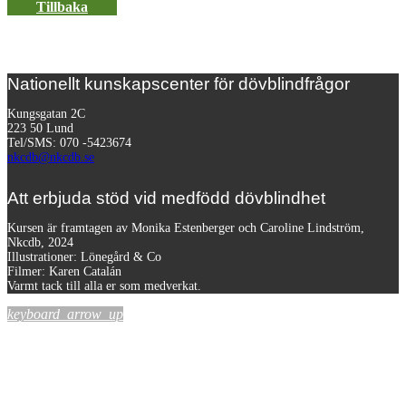
Tillbaka
Nationellt kunskapscenter för dövblindfrågor
Kungsgatan 2C
223 50 Lund
Tel/SMS: 070 -5423674
nkcdb@nkcdb.se
Att erbjuda stöd vid medfödd dövblindhet
Kursen är framtagen av Monika Estenberger och Caroline Lindström,
Nkcdb, 2024
Illustrationer: Lönegård & Co
Filmer:
Karen Catalán
Varmt tack till alla er som medverkat.
keyboard_arrow_up