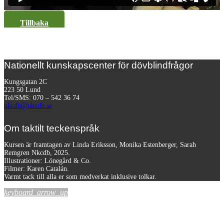
Tillbaka
Nationellt kunskapscenter för dövblindfrågor
Kungsgatan 2C
223 50 Lund
Tel/SMS: 070 – 542 36 74
nkcdb@nkcdb.se
Om taktilt teckenspråk
Kursen är framtagen av Linda Eriksson, Monika Estenberger, Sarah
Remgren Nkcdb, 2025.
Illustrationer: Lönegård & Co.
Filmer:
Karen Catalán.
Varmt tack till alla er som medverkat inklusive tolkar.
keyboard_arrow_up