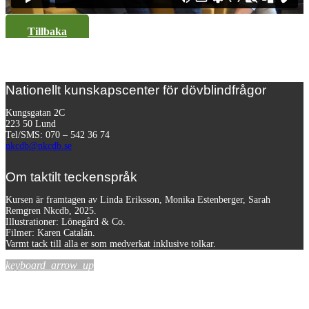
Tillbaka
Nationellt kunskapscenter för dövblindfrågor
Kungsgatan 2C
223 50 Lund
Tel/SMS: 070 – 542 36 74
nkcdb@nkcdb.se
Om taktilt teckenspråk
Kursen är framtagen av Linda Eriksson, Monika Estenberger, Sarah
Remgren Nkcdb, 2025.
Illustrationer: Lönegård & Co.
Filmer:
Karen Catalán.
Varmt tack till alla er som medverkat inklusive tolkar.
keyboard_arrow_up