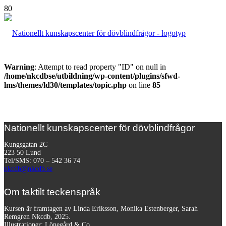
Warning
: Attempt to read property "ID" on null in
/home/nkcdbse/utbildning/wp-content/plugins/sfwd-
lms/themes/ld30/templates/topic.php
on line
85
Nationellt kunskapscenter för dövblindfrågor
Kungsgatan 2C
223 50 Lund
Tel/SMS: 070 – 542 36 74
nkcdb@nkcdb.se
Om taktilt teckenspråk
Kursen är framtagen av Linda Eriksson, Monika Estenberger, Sarah
Remgren Nkcdb, 2025.
Illustrationer: Lönegård & Co.