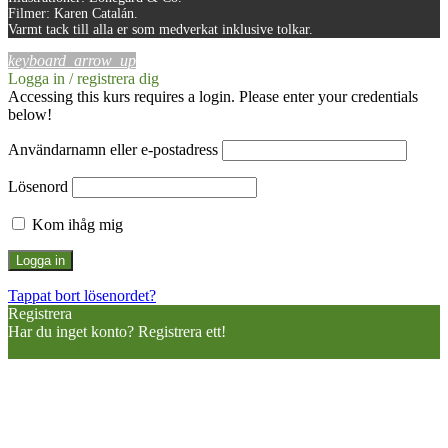
Filmer:
Karen Catalán.
Varmt tack till alla er som medverkat inklusive tolkar.
keyboard_arrow_up
Logga in / registrera dig
Accessing this kurs requires a login. Please enter your credentials
below!
Användarnamn eller e-postadress
Lösenord
Kom ihåg mig
Tappat bort lösenordet?
Registrera
Har du inget konto? Registrera ett!
Registrera konto