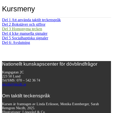
Kursmeny
Del 1 Att använda taktilt teckenspråk
Del 2 Bokstäver och siffror
Del 3 Homonyma tecken
Del 4 Icke manuella signaler
Del 5 Socialhaptiska signaler
Del 6: Avslutning
Nationellt kunskapscenter för dövblindfrågor
Kungsgatan 2C
223 50 Lund
Tel/SMS: 070 – 542 36 74
nkcdb@nkcdb.se
Om taktilt teckenspråk
Kursen är framtagen av Linda Eriksson, Monika Estenberger, Sarah
Remgren Nkcdb, 2025.
Illustrationer: Lönegård & Co.