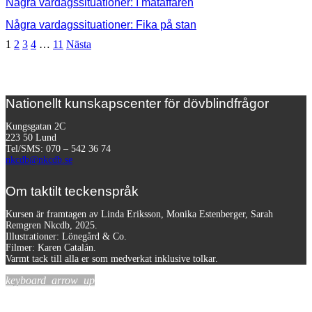
Några vardagssituationer: I mataffären
Några vardagssituationer: Fika på stan
1
2
3
4
…
11
Nästa
Nationellt kunskapscenter för dövblindfrågor
Kungsgatan 2C
223 50 Lund
Tel/SMS: 070 – 542 36 74
nkcdb@nkcdb.se
Om taktilt teckenspråk
Kursen är framtagen av Linda Eriksson, Monika Estenberger, Sarah
Remgren Nkcdb, 2025.
Illustrationer: Lönegård & Co.
Filmer:
Karen Catalán.
Varmt tack till alla er som medverkat inklusive tolkar.
keyboard_arrow_up