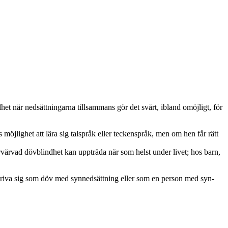
dhet när nedsättningarna tillsammans gör det svårt, ibland omöjligt, för
jlighet att lära sig talspråk eller teckenspråk, men om hen får rätt
Förvärvad dövblindhet kan uppträda när som helst under livet; hos barn,
 beskriva sig som döv med synnedsättning eller som en person med syn-