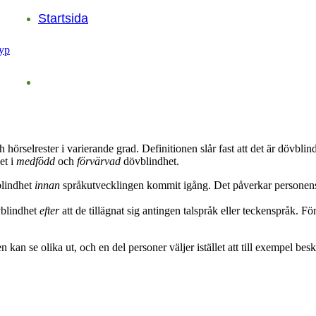
Startsida
hörselrester i varierande grad. Definitionen slår fast att det är dövblin
et i
medfödd
och
förvärvad
dövblindhet.
blindhet
innan
språkutvecklingen kommit igång. Det påverkar personens mö
vblindhet
efter
att de tillägnat sig antingen talspråk eller teckenspråk. 
ssen kan se olika ut, och en del personer väljer istället att till exempel