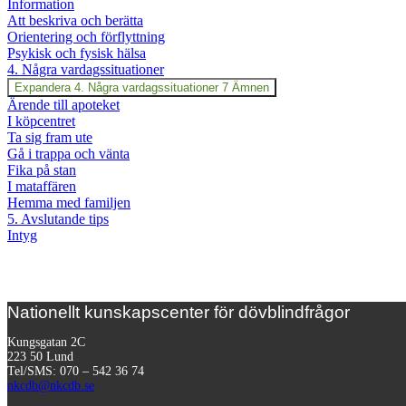
Information
Att beskriva och berätta
Orientering och förflyttning
Psykisk och fysisk hälsa
4. Några vardagssituationer
Expandera
4. Några vardagssituationer
7 Ämnen
Ärende till apoteket
I köpcentret
Ta sig fram ute
Gå i trappa och vänta
Fika på stan
I mataffären
Hemma med familjen
5. Avslutande tips
Intyg
Nationellt kunskapscenter för dövblindfrågor
Kungsgatan 2C
223 50 Lund
Tel/SMS: 070 – 542 36 74
nkcdb@nkcdb.se