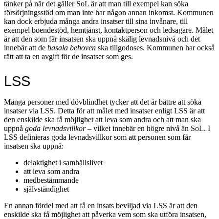
tänker på när det gäller SoL är att man till exempel kan söka
försörjningsstöd om man inte har någon annan inkomst. Kommunen
kan dock erbjuda många andra insatser till sina invånare, till
exempel boendestöd, hemtjänst, kontaktperson och ledsagare. Målet
är att den som får insatsen ska uppnå skälig levnadsnivå och det
innebär att de
basala behoven
ska tillgodoses. Kommunen har också
rätt att ta en avgift för de insatser som ges.
LSS
Många personer med dövblindhet tycker att det är bättre att söka
insatser via LSS. Detta för att målet med insatser enligt LSS är att
den enskilde ska få möjlighet att leva som andra och att man ska
uppnå
goda levnadsvillkor
– vilket innebär en högre nivå än SoL. I
LSS definieras goda levnadsvillkor som att personen som får
insatsen ska uppnå:
delaktighet i samhällslivet
att leva som andra
medbestämmande
självständighet
En annan fördel med att få en insats beviljad via LSS är att den
enskilde ska få möjlighet att påverka vem som ska utföra insatsen,