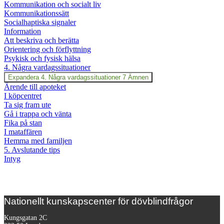
Kommunikation och socialt liv
Kommunikationssätt
Socialhaptiska signaler
Information
Att beskriva och berätta
Orientering och förflyttning
Psykisk och fysisk hälsa
4. Några vardagssituationer
Expandera
4. Några vardagssituationer
7 Ämnen
Ärende till apoteket
I köpcentret
Ta sig fram ute
Gå i trappa och vänta
Fika på stan
I mataffären
Hemma med familjen
5. Avslutande tips
Intyg
Nationellt kunskapscenter för dövblindfrågor
Kungsgatan 2C