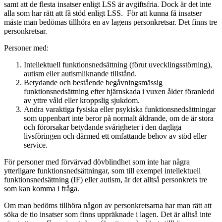
samt att de flesta insatser enligt LSS är avgiftsfria. Dock är det inte
alla som har rätt att få stöd enligt LSS. För att kunna få insatser
måste man bedömas tillhöra en av lagens personkretsar. Det finns tre
personkretsar.
Personer med:
Intellektuell funktionsnedsättning (förut uvecklingsstörning),
autism eller autismliknande tillstånd.
Betydande och bestående begåvningsmässig
funktionsnedsättning efter hjärnskada i vuxen ålder föranledd
av yttre våld eller kroppslig sjukdom.
Andra varaktiga fysiska eller psykiska funktionsnedsättningar
som uppenbart inte beror på normalt åldrande, om de är stora
och förorsakar betydande svårigheter i den dagliga
livsföringen och därmed ett omfattande behov av stöd eller
service.
För personer med förvärvad dövblindhet som inte har några
ytterligare funktionsnedsättningar, som till exempel intellektuell
funktionsnedsättning (IF) eller autism, är det alltså personkrets tre
som kan komma i fråga.
Om man bedöms tillhöra någon av personkretsarna har man rätt att
söka de tio insatser som finns uppräknade i lagen. Det är alltså inte