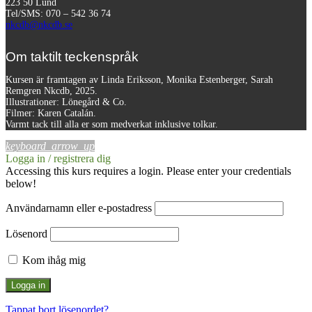
223 50 Lund
Tel/SMS: 070 – 542 36 74
nkcdb@nkcdb.se
Om taktilt teckenspråk
Kursen är framtagen av Linda Eriksson, Monika Estenberger, Sarah
Remgren Nkcdb, 2025.
Illustrationer: Lönegård & Co.
Filmer:
Karen Catalán.
Varmt tack till alla er som medverkat inklusive tolkar.
keyboard_arrow_up
Logga in / registrera dig
Accessing this kurs requires a login. Please enter your credentials
below!
Användarnamn eller e-postadress
Lösenord
Kom ihåg mig
Tappat bort lösenordet?