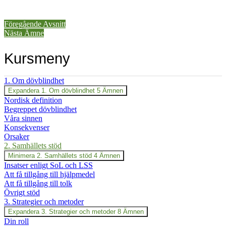
Föregående Avsnitt
Nästa Ämne
Kursmeny
1. Om dövblindhet
Expandera
1. Om dövblindhet
5 Ämnen
Nordisk definition
Begreppet dövblindhet
Våra sinnen
Konsekvenser
Orsaker
2. Samhällets stöd
Minimera
2. Samhällets stöd
4 Ämnen
Insatser enligt SoL och LSS
Att få tillgång till hjälpmedel
Att få tillgång till tolk
Övrigt stöd
3. Strategier och metoder
Expandera
3. Strategier och metoder
8 Ämnen
Din roll