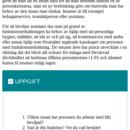
givet att man får en insats bara för att man bedömts tillhöra en av
personkretsarna, utan en ny bedömning görs om huruvida man har
behov av den insats man önskar. Insatser är till exempel
ledsagarservice, kontaktperson eller assistans.
För att beviljas assistans ska man på grund av
funktionsnedsättningen ha behov av hjälp med sin personliga
hygien, måltider, att klä av och på sig, att kommunicera med andra
eller annan hjälp som förutsätter ingående kunskaper om personen
med funktionsnedsättning. De senaste åren har praxis utvecklats i en
riktning där det blivit allt svårare för många med förvärvad
dövblindhet att bedömas tillhöra personkretsen i LSS och därmed
kunna få insatser enligt lagen.
UPPGIFT
Vilken insats har personen du arbetar med fått
beviljad?
Vad är din funktion? Vet du vad beslutet