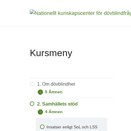
Kursmeny
1. Om dövblindhet
5 Ämnen
1.
Expandera
Om
dövblindhet
2. Samhällets stöd
Nordisk definition
4 Ämnen
2.
Minimera
Begreppet dövblindhet
Samhällets
stöd
Insatser enligt SoL och LSS
Våra sinnen