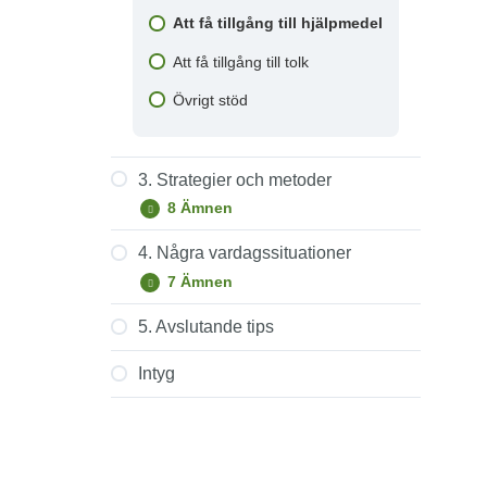
Att få tillgång till hjälpmedel
Konsekvenser
Att få tillgång till tolk
Orsaker
Övrigt stöd
3. Strategier och metoder
8 Ämnen
3.
Expandera
Strategier
och
4. Några vardagssituationer
Din roll
metoder
7 Ämnen
4.
Expandera
Kommunikation och socialt liv
Några
vardagssituationer
5. Avslutande tips
Ärende till apoteket
Kommunikationssätt
Intyg
I köpcentret
Socialhaptiska signaler
Ta sig fram ute
Information
Gå i trappa och vänta
Att beskriva och berätta