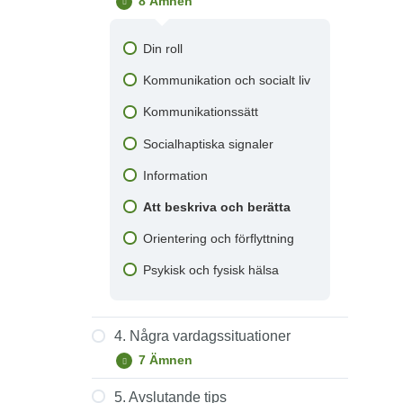
8 Ämnen
3.
Minimera
Att få tillgång till hjälpmedel
Konsekvenser
Strategier
och
Din roll
Att få tillgång till tolk
metoder
Orsaker
Kommunikation och socialt liv
Övrigt stöd
Kommunikationssätt
Socialhaptiska signaler
Information
Att beskriva och berätta
Orientering och förflyttning
Psykisk och fysisk hälsa
4. Några vardagssituationer
7 Ämnen
4.
Expandera
Några
vardagssituationer
5. Avslutande tips