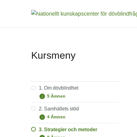
Kursmeny
1. Om dövblindhet
5 Ämnen
1.
Expandera
Om
dövblindhet
2. Samhällets stöd
Nordisk definition
4 Ämnen
2.
Expandera
Begreppet dövblindhet
Samhällets
stöd
3. Strategier och metoder
Insatser enligt SoL och LSS
Våra sinnen