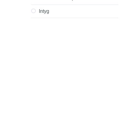
Ärende till apoteket
Intyg
I köpcentret
Ta sig fram ute
Gå i trappa och vänta
Fika på stan
I mataffären
Hemma med familjen