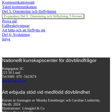
Kommunikationssätt
Taktil kommunikation
Del 5: Orientering och förflyttning
Expandera
Del 5: Orientering och förflyttning
3 Ämnen
Prova på!
Fallbeskrivningar
Att hitta och att förflytta sig
Del 6: Avslutning
Intyg
Nationellt kunskapscenter för dövblindfrågor
Kungsgatan 2C
223 50 Lund
Tel/SMS: 070 -5423674
nkcdb@nkcdb.se
Att erbjuda stöd vid medfödd dövblindhet
Kursen är framtagen av Monika Estenberger och Caroline Lindström,
Nkcdb, 2024
Illustrationer: Lönegård & Co