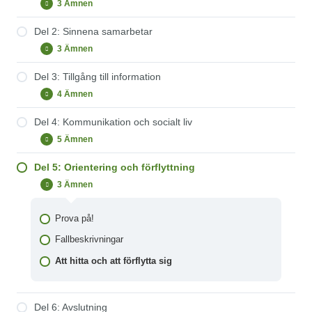
3 Ämnen
Del
Expandera
1:
Om
Del 2: Sinnena samarbetar
Nordisk definition av dövblindhet
dövblindhet
3 Ämnen
Del
Expandera
Fallbeskrivningar
2:
Sinnena
Del 3: Tillgång till information
Medfödd dövblindhet
Prova på!
samarbetar
4 Ämnen
Del
Expandera
Fallbeskrivningar
3:
Tillgång
Del 4: Kommunikation och socialt liv
Om sinnena
Prova på!
till
5 Ämnen
information
Del
Expandera
Fallbeskrivningar
4:
Kommunikation
Del 5: Orientering och förflyttning
Omvärldsförståelse via det taktila sinnet
Prova på!
och
3 Ämnen
socialt
Del
Minimera
Vardagssituationer som en källa till lärande
Fallbeskrivningar
liv
5:
Orientering
Kommunikation
Prova på!
och
förflyttning
Kommunikationssätt
Fallbeskrivningar
Taktil kommunikation
Att hitta och att förflytta sig
Del 6: Avslutning