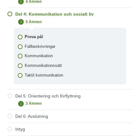
4 Ämnen
Del
Expandera
Fallbeskrivningar
3:
Tillgång
Del 4: Kommunikation och socialt liv
Om sinnena
Prova på!
till
5 Ämnen
information
Del
Minimera
Fallbeskrivningar
4:
Kommunikation
Omvärldsförståelse via det taktila sinnet
Prova på!
och
socialt
Vardagssituationer som en källa till lärande
Fallbeskrivningar
liv
Kommunikation
Kommunikationssätt
Taktil kommunikation
Del 5: Orientering och förflyttning
3 Ämnen
Del
Expandera
5:
Orientering
Del 6: Avslutning
Prova på!
och
förflyttning
Fallbeskrivningar
Intyg
Att hitta och att förflytta sig