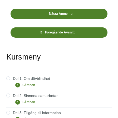
Nästa Ämne
Föregående Avsnitt
Kursmeny
Del 1: Om dövblindhet
3 Ämnen
Del
Expandera
1:
Om
Del 2: Sinnena samarbetar
Nordisk definition av dövblindhet
dövblindhet
3 Ämnen
Del
Expandera
Fallbeskrivningar
2:
Sinnena
Del 3: Tillgång till information
Medfödd dövblindhet
Prova på!
samarbetar