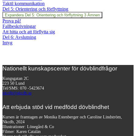
Taktil kommunikation
Del 5: Orientering och förflyttning
Expandera
Del 5: Orientering och förflyttning
3 Ämnen
Prova på!
Fallbeskrivningar
Att hitta och att förflytta sig
Del 6: Avslutning
Intyg
Nationellt kunskapscenter för dövblindfrågor
Kungsgatan 2C
223 50 Lund
Tel/SMS: 070 -5423674
nkcdb@nkcdb.se
Att erbjuda stöd vid medfödd dövblindhet
Kursen är framtagen av Monika Estenberger och Caroline Lindström,
Nkcdb, 2024
Illustrationer: Lönegård & Co
Filmer:
Karen Catalán