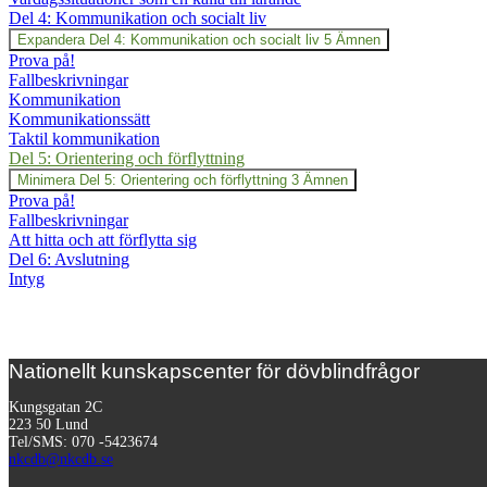
Del 4: Kommunikation och socialt liv
Expandera
Del 4: Kommunikation och socialt liv
5 Ämnen
Prova på!
Fallbeskrivningar
Kommunikation
Kommunikationssätt
Taktil kommunikation
Del 5: Orientering och förflyttning
Minimera
Del 5: Orientering och förflyttning
3 Ämnen
Prova på!
Fallbeskrivningar
Att hitta och att förflytta sig
Del 6: Avslutning
Intyg
Nationellt kunskapscenter för dövblindfrågor
Kungsgatan 2C
223 50 Lund
Tel/SMS: 070 -5423674
nkcdb@nkcdb.se