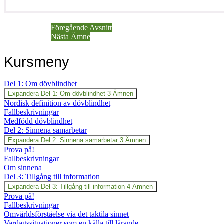
Föregående Avsnitt
Nästa Ämne
Kursmeny
Del 1: Om dövblindhet
Expandera
Del 1: Om dövblindhet
3 Ämnen
Nordisk definition av dövblindhet
Fallbeskrivningar
Medfödd dövblindhet
Del 2: Sinnena samarbetar
Expandera
Del 2: Sinnena samarbetar
3 Ämnen
Prova på!
Fallbeskrivningar
Om sinnena
Del 3: Tillgång till information
Expandera
Del 3: Tillgång till information
4 Ämnen
Prova på!
Fallbeskrivningar
Omvärldsförståelse via det taktila sinnet
Vardagssituationer som en källa till lärande