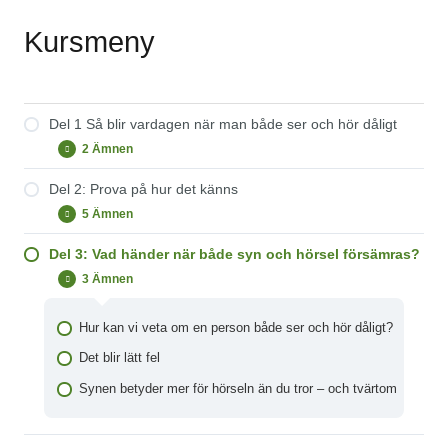
Kursmeny
Del 1 Så blir vardagen när man både ser och hör dåligt
2 Ämnen
Del
Expandera
1
Så
Del 2: Prova på hur det känns
Ständiga dilemman
blir
5 Ämnen
vardagen
Del
Expandera
Att inte förstå och inte bli förstådd
när
2:
man
Prova
Del 3: Vad händer när både syn och hörsel försämras?
både
Övning 1: Att fika utan syn och hörsel
på
ser
3 Ämnen
hur
Del
Minimera
och
Övning 2: Att kunna ta sig runt utan syn och hörsel
det
3:
hör
känns
Vad
dåligt
Testa att ha nedsatt hörsel
Hur kan vi veta om en person både ser och hör dåligt?
händer
när
Testa att ha nedsatt syn
Det blir lätt fel
både
syn
Vanliga ögonsjukdomar
Synen betyder mer för hörseln än du tror – och tvärtom
och
hörsel
försämras?