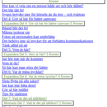
Ämnen
Hur kan vi veta om en person både ser och hör dåligt?
Det blir lätt fel
Synen betyder mer för hörseln än du tror – och tvärtom
Del 4: Gör så här för bättre samvaro
Expandera
Del 4: Gör så här för bättre samvaro
5 Ämnen
Ibland blir det fel
Många isolerar sig
Foton på personalen kan underlätta
Det behövs inte så mycket för att förbättra kommunikationen
Tänk alltid på att
Del 5: Vem är här?
Expandera
Del 5: Vem är här?
3 Ämnen
Jag hör inte när de kommer
Vem är du?
Så här kan man göra det bättre
Del 6: Var är mina nycklar?
Expandera
Del 6: Var är mina nycklar?
4 Ämnen
Sluta flytta på alla saker!
Jag kan inte hitta dem!
Gör så här istället
Tips för städning
Del 7: Vad är det på tallriken?
Minimera
Del 7: Vad är det på tallriken?
2 Ämnen