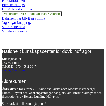
Klockmodellen
Fler smarta tips
Del 8: Rädd att falla
Expandera
Del 8: Rädd att falla
3 Ämnen
Balansen har blivit så vinglig
Jag vågar knappt gå ut
Säkrare hemma
Vill du veta mer?
Nationellt kunskapscenter för dövblindfrågor
Kungsgatan 2C
223 50 Lund
Tel/SMS: 070 – 542 36 74
nkcdb@nkcdb.se
Äldrekursen
Äldrekursen togs fram 2019 av Anne Jalakas och Monika Estenberger,
Nkcdb. Layout och webbanpassningar har gjorts av Henrik Malmqvist och
illustrationer av Helena Lunding Hultqvist.
Stort tack till alla som hjälpt oss!