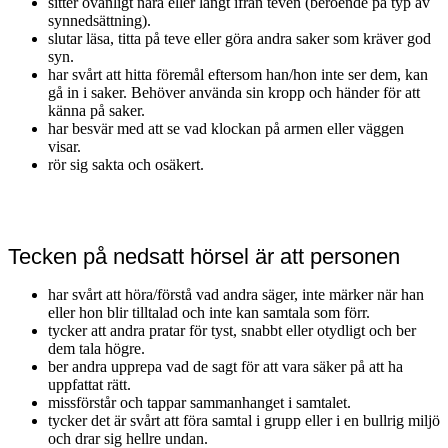
sitter ovanligt nära eller långt ifrån teven (beroende på typ av
synnedsättning).
slutar läsa, titta på teve eller göra andra saker som kräver god
syn.
har svårt att hitta föremål eftersom han/hon inte ser dem, kan
gå in i saker. Behöver använda sin kropp och händer för att
känna på saker.
har besvär med att se vad klockan på armen eller väggen
visar.
rör sig sakta och osäkert.
Tecken på nedsatt hörsel är att personen
har svårt att höra/förstå vad andra säger, inte märker när han
eller hon blir tilltalad och inte kan samtala som förr.
tycker att andra pratar för tyst, snabbt eller otydligt och ber
dem tala högre.
ber andra upprepa vad de sagt för att vara säker på att ha
uppfattat rätt.
missförstår och tappar sammanhanget i samtalet.
tycker det är svårt att föra samtal i grupp eller i en bullrig miljö
och drar sig hellre undan.