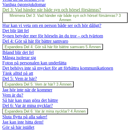
Vanliga ögonsjukdomar
Del 3: Vad händer när både syn och hörsel försämras?
Minimera
Del 3: Vad händer när både syn och hörsel försämras?
3
Ämnen
Hur kan vi veta om en person både ser och hör dåligt?
Det blir lätt fel
Synen betyder mer för hörseln än du tror – och tvärtom
Del 4: Gör så här för bättre samvaro
Expandera
Del 4: Gör så här för bättre samvaro
5 Ämnen
Ibland blir det fel
Många isolerar sig
Foton på personalen kan underlätta
Det behövs inte så mycket för att förbättra kommunikationen
Tänk alltid på att
Del 5: Vem är här?
Expandera
Del 5: Vem är här?
3 Ämnen
Jag hör inte när de kommer
Vem är du?
Så här kan man göra det bättre
Del 6: Var är mina nycklar?
Expandera
Del 6: Var är mina nycklar?
4 Ämnen
Sluta flytta på alla saker!
Jag kan inte hitta dem!
Gör så här istället