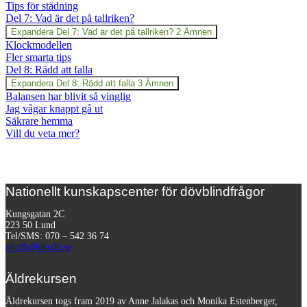
Tips för städning
Del 7: Vad är det på tallriken?
Expandera
Del 7: Vad är det på tallriken?
2 Ämnen
Klockmodellen
Fler smarta tips
Del 8: Rädd att falla
Expandera
Del 8: Rädd att falla
3 Ämnen
Balansen har blivit så vinglig
Jag vågar knappt gå ut
Säkrare hemma
Vill du veta mer?
Nationellt kunskapscenter för dövblindfrågor
Kungsgatan 2C
223 50 Lund
Tel/SMS: 070 – 542 36 74
nkcdb@nkcdb.se
Äldrekursen
Äldrekursen togs fram 2019 av Anne Jalakas och Monika Estenberger,