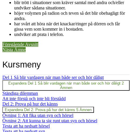
blir trött i situationer som kräver samtal med andra och/eller
undviker sådana situationer.
höjer volymen på radion och teven så det blir obehagligt för
andra.
har svårt att höra när det knackar/ringer på dörren och får
gissa vem som kommer in i bostaden.
undviker att prata i telefon.
Föregående Avsnitt
Nästa Ämne
Kursmeny
Del 1 Så blir vardagen när man både ser och hör dåligt
Expandera
Del 1 Så blir vardagen när man både ser och hör dåligt
2
Ämnen
Ständiga dilemman
Att inte förstå och inte bli förstådd
Del 2: Prova på hur det känns
Expandera
Del 2: Prova på hur det känns
5 Ämnen
Övning 1: Att fika utan syn och hörsel
Övning 2: Att kunna ta sig runt utan syn och hörsel
Testa att ha nedsatt hörsel
Testa att ha nedsatt syn